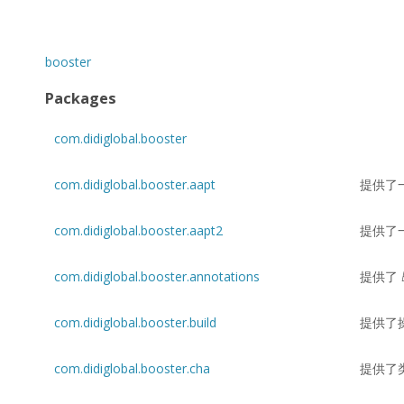
booster
Packages
com.didiglobal.booster
com.didiglobal.booster.aapt
提供了
com.didiglobal.booster.aapt2
提供了
com.didiglobal.booster.annotations
提供了
com.didiglobal.booster.build
提供了
com.didiglobal.booster.cha
提供了类