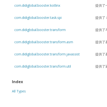
com.didiglobal.booster.kotlinx
提供了
com.didiglobal.booster.task.spi
提供了
com.didiglobal.booster.transform
提供了
com.didiglobal.booster.transform.asm
提供了
com.didiglobal.booster.transform.javassist
提供了
com.didiglobal.booster.transform.util
提供了
Index
All Types